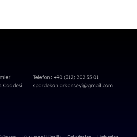
imleri
Telefon : +90 (312) 202 35 01
 1 Caddesi
spordekanlarkonseyi@gmail.com
 Vizyon
Kurumsal Kimlik
Fakülteler
Haberler