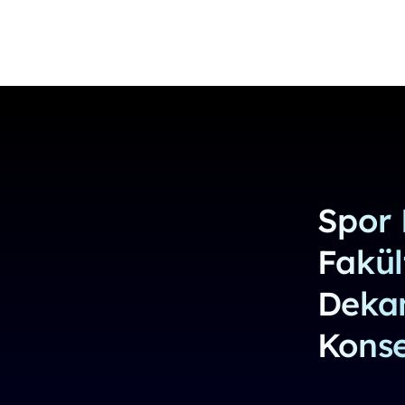
Spor 
Fakül
Deka
Konse