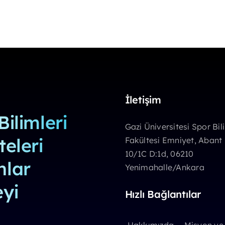
İletişim
Bilimleri
Gazi Üniversitesi Spor Bil
teleri
Fakültesi Emniyet, Abant
10/1C D:1d, 06210
nlar
Yenimahalle/Ankara
yi
Hızlı Bağlantılar
Hakkımızda
Misyon ve