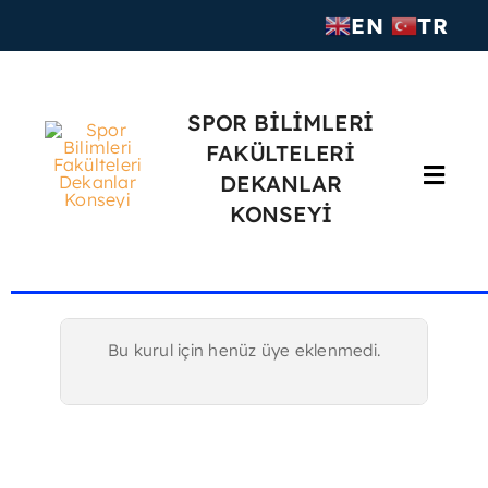
Skip
EN
TR
to
content
SPOR BİLİMLERİ
FAKÜLTELERİ
DEKANLAR
Toggl
KONSEYİ
Navig
Anasayfa
SPORDEK
Bu kurul için henüz üye eklenmedi.
Yürütme Kurulu
Komisyonlar