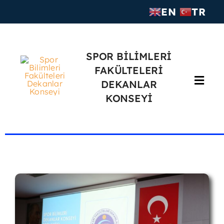
Skip
EN
TR
to
content
SPOR BİLİMLERİ
FAKÜLTELERİ
DEKANLAR
Toggl
KONSEYİ
Navig
Anasayfa
SPORDEK
Yürütme Kurulu
Komisyonlar